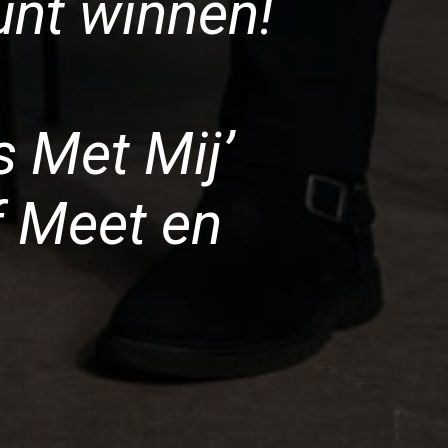
kunt winnen!
 Met Mij’ 
f Meet en 