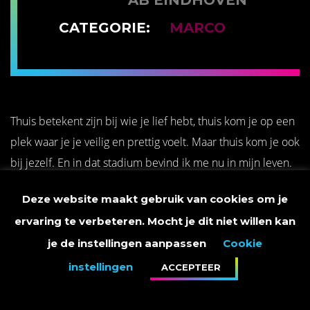
AB EINDHOVEN
CATEGORIE:
MARCO
Thuis betekent zijn bij wie je lief hebt, thuis kom je op een
plek waar je je veilig en prettig voelt. Maar thuis kom je ook
bij jezelf. En in dat stadium bevind ik me nu in mijn leven.
Thuis ben ik echter ook bij jullie. Daarom kom ik naar
Deze website maakt gebruik van cookies om je
jullie…
ervaring te verbeteren. Mocht je dit niet willen kan
Vandaag speel ik samen met mijn bandje tijdens de
je de instellingen aanpassen
Cookie
Clubtour 'Thuis' in
Klokgebouw te Eindhoven
en zal Elske
DeWall mijn gastartiest zijn.
instellingen
ACCEPTEER