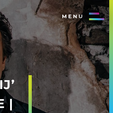
MENU
J’
 |