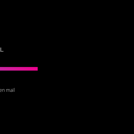
L
een mail