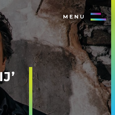
MENU
J’