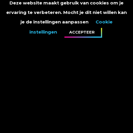
Deze website maakt gebruik van cookies om je
Bol.com - Evenwicht - Deluxe Edition
ervaring te verbeteren. Mocht je dit niet willen kan
De limited edition bevat het album Evenwicht in een
je de instellingen aanpassen
Cookie
speciale, luxe verpakking.
instellingen
ACCEPTEER
Bol.com - Evenwicht - Limited Edition (CD + 3DVD)
Bevat naast het album ook de 6-delige documentaire “25
jaar Marco Borsato” op drie DVD’s.
iTunes - Evenwicht