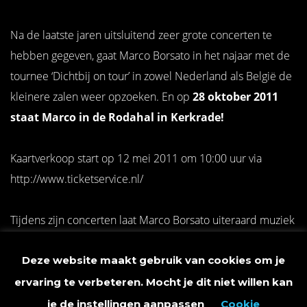
Na de laatste jaren uitsluitend zeer grote concerten te
hebben gegeven, gaat Marco Borsato in het najaar met de
tournee ‘Dichtbij on tour’ in zowel Nederland als België de
kleinere zalen weer opzoeken. En op
28 oktober 2011
staat Marco in de Rodahal in Kerkrade!
Kaartverkoop start op 12 mei 2011 om 10:00 uur via
http://www.ticketservice.nl/
Tijdens zijn concerten laat Marco Borsato uiteraard muziek
horen van zijn laatste album ‘Dromen Durven Delen’ en ook
Deze website maakt gebruik van cookies om je
eerdere hits zullen niet ontbreken.
“Ik vind het heerlijk om
deze grootse optredens te doen, maar ik kan niet wachten om
ervaring te verbeteren. Mocht je dit niet willen kan
het land weer een keer in te gaan. Letterlijk naar het publiek
je de instellingen aanpassen
Cookie