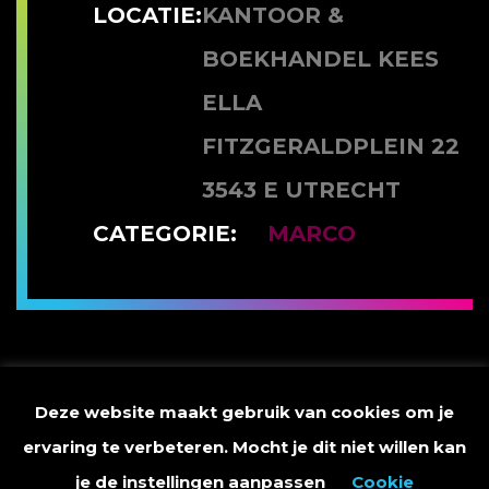
LOCATIE:
KANTOOR &
BOEKHANDEL KEES
ELLA
FITZGERALDPLEIN 22
3543 E UTRECHT
CATEGORIE:
MARCO
Vandaag kun je me vinden bij Kantoor & Boekhandel Kees
Deze website maakt gebruik van cookies om je
in Utrecht.Veel foto's die ik heb gemaakt tijdens mijn
masterclass op Aruba zijn samen met foto's van Raymond
ervaring te verbeteren. Mocht je dit niet willen kan
Rutting in een prachtig fotoboek gebonden. En deze
je de instellingen aanpassen
Cookie