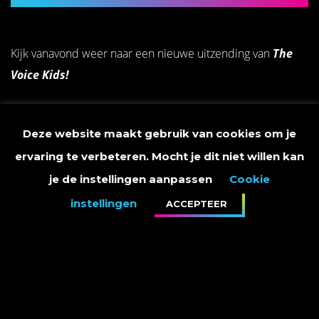
Kijk vanavond weer naar een nieuwe uitzending van
The
Voice Kids!
Deze week zie je de audities.
Deze website maakt gebruik van cookies om je
ervaring te verbeteren. Mocht je dit niet willen kan
20.30 op RTL4
je de instellingen aanpassen
Cookie
instellingen
ACCEPTEER