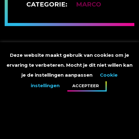
CATEGORIE:
MARCO
Vandaag starten de opnamen van The Blind Auditions voor
Deze website maakt gebruik van cookies om je
de The Voice Kids weer!
Wil jij erbij zijn, kijk dan
hier voor tickets
.
ervaring te verbeteren. Mocht je dit niet willen kan
je de instellingen aanpassen
Cookie
instellingen
ACCEPTEER