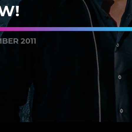
W!
BER 2011