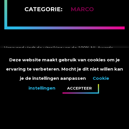
CATEGORIE:
MARCO
Vanavond vindt de uitreiking van de 100% NL Awards
plaats. Ik ben finalist in de categorieën ‘Hit van het Jaar’ en
Deze website maakt gebruik van cookies om je
‘Zanger van het Jaar’. Ik zou het fantastisch vinden als ik één
ervaring te verbeteren. Mocht je dit niet willen kan
of beide Awards mee zou mogen nemen naar huis.
je de instellingen aanpassen
Cookie
instellingen
ACCEPTEER