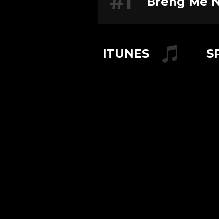
#1
Breng Me N
ITUNES
S