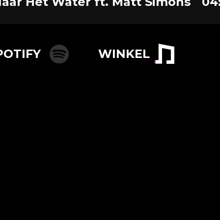
aar Het Water ft. Matt Simons
04
POTIFY
WINKEL