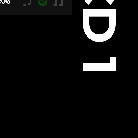
CD 1
:06