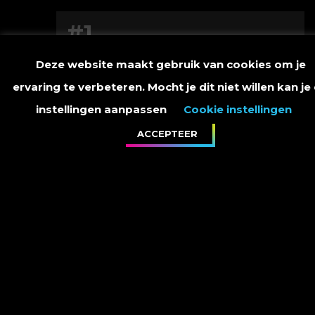
#1
Deze website maakt gebruik van cookies om je
Je Hoeft Niet Naar Huis
ervaring te verbeteren. Mocht je dit niet willen kan je
Vannacht
instellingen aanpassen
Cookie instellingen
03:27
ACCEPTEER
#2
Als Jij Maar Naar Me Lacht
04:38
ITUNES