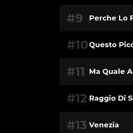
#9
Perche Lo F
#10
Questo Pic
#11
Ma Quale 
#12
Raggio Di S
#13
Venezia