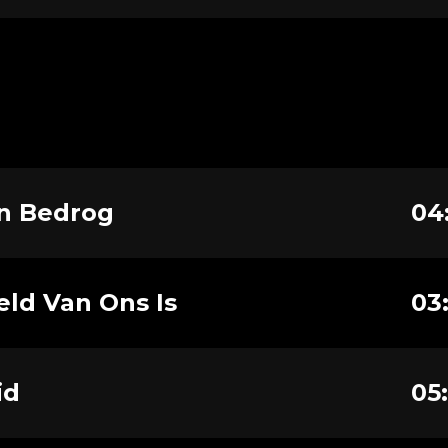
n Bedrog
04
eld Van Ons Is
03:
id
05