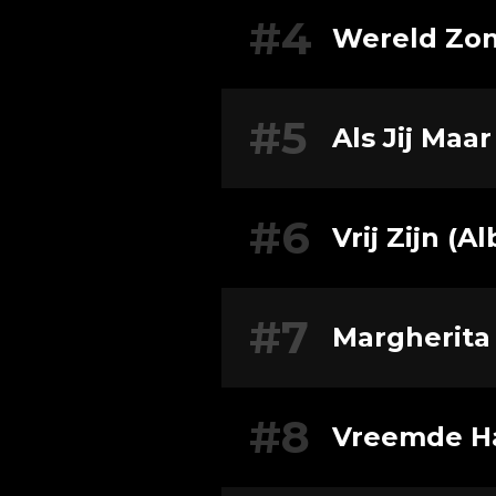
#4
Wereld Zon
#5
Als Jij Maa
#6
Vrij Zijn (
#7
Margherita
#8
Vreemde H