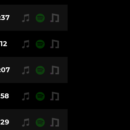
:37
:12
:07
:58
:29