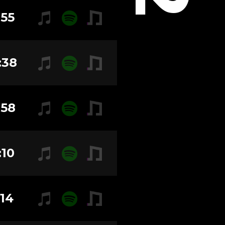
:55
:38
:58
:10
:14