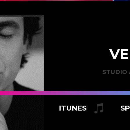
VE
STUDIO 
ITUNES
S