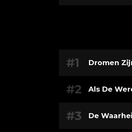
#1
Dromen Zij
#2
Als De Wer
#3
De Waarhe