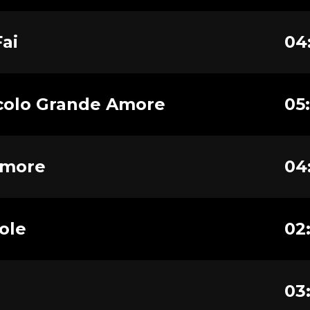
ai
04
colo Grande Amore
05
Amore
04
ole
02
03