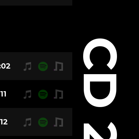
CD 2
:02
11
:12