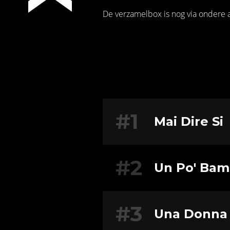
De verzamelbox is nog via ondere
#1
Mai Dire Si
#2
Un Po' Bam
#3
Una Donna 