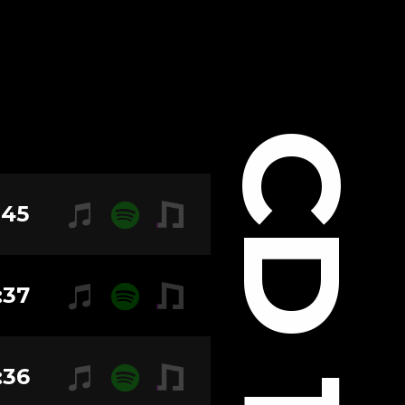
CD 1
:45
:37
:36