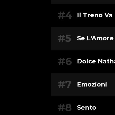
#4
Il Treno Va
#5
Se L'Amore
#6
Dolce Nath
#7
Emozioni
#8
Sento