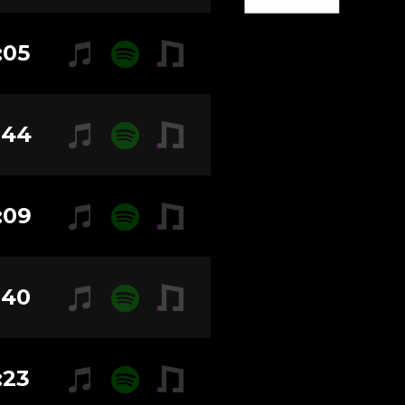
:05
:44
:09
:40
:23