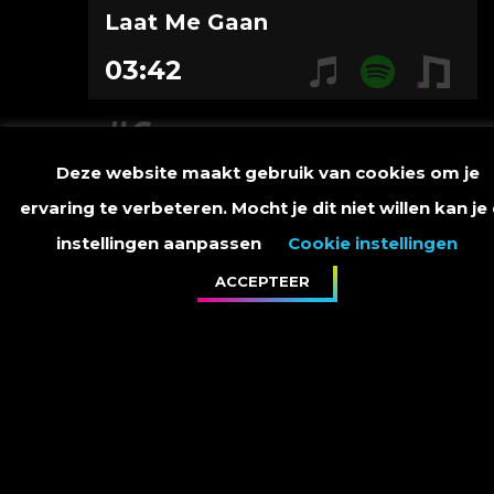
Laat Me Gaan
03:42
#6
Deze website maakt gebruik van cookies om je
Lentesneeuw
ervaring te verbeteren. Mocht je dit niet willen kan je
04:41
instellingen aanpassen
Cookie instellingen
ACCEPTEER
#7
Dat Ben Jij
05:24
#8