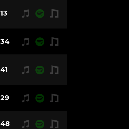
:13
:34
:41
:29
:48