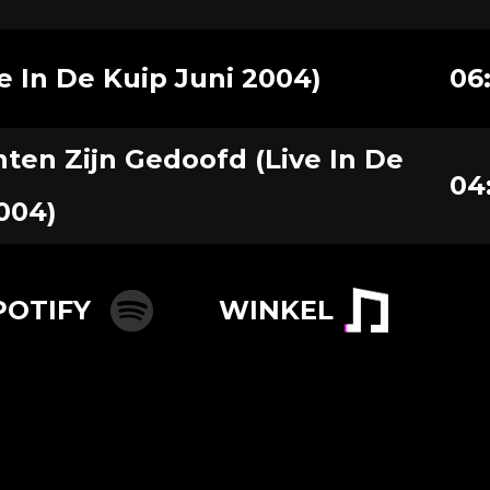
e In De Kuip Juni 2004)
06
chten Zijn Gedoofd (Live In De
04
004)
POTIFY
WINKEL