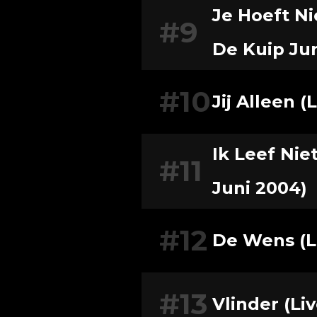
Je Hoeft Ni
#9
De Kuip Ju
#10
Jij Alleen (
Ik Leef Nie
#11
Juni 2004)
#12
De Wens (Li
#13
Vlinder (Li