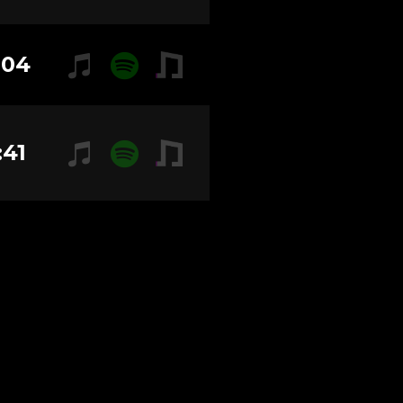
:04
:41