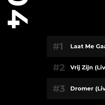
#1
Laat Me Gaa
#2
Vrij Zijn (L
#3
Dromer (Liv