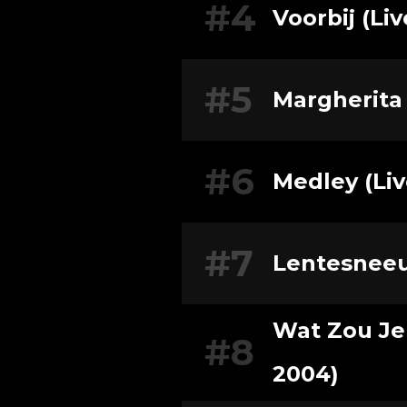
#4
Voorbij (Li
#5
Margherita 
#6
Medley (Liv
#7
Lentesneeu
Wat Zou Je 
#8
2004)