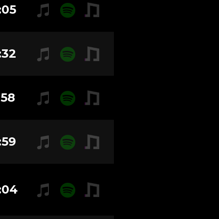
:05
:32
:58
:59
:04