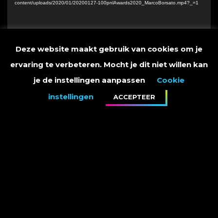
content/uploads/2020/01/20200127-100pnlAwards2020_MarcoBorsato.mp4?_=1
Deze website maakt gebruik van cookies om je
ervaring te verbeteren. Mocht je dit niet willen kan
je de instellingen aanpassen
Cookie
Wij zijn super trots en feliciteren Marco met deze
instellingen
ACCEPTEER
mooie publieksprijzen.
Alle winnaars van de 100% NL Awards op een rijtje:
Zanger van het Jaar: Marco Borsato