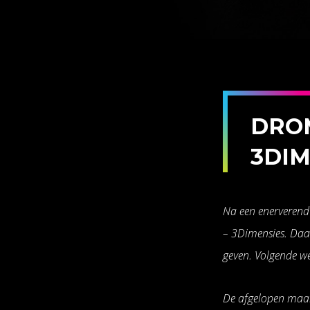
DRO
3DIM
Na een enerverend
– 3Dimensies. Daar
geven. Volgende wee
De afgelopen maan