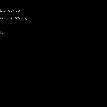
t, en ook de
g een verrassing!
ls!