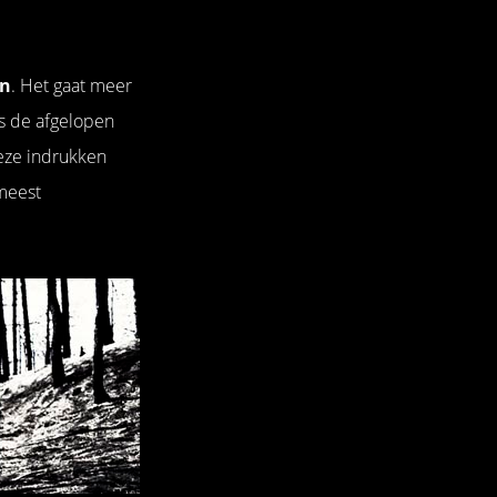
en
. Het gaat meer
is de afgelopen
deze indrukken
meest