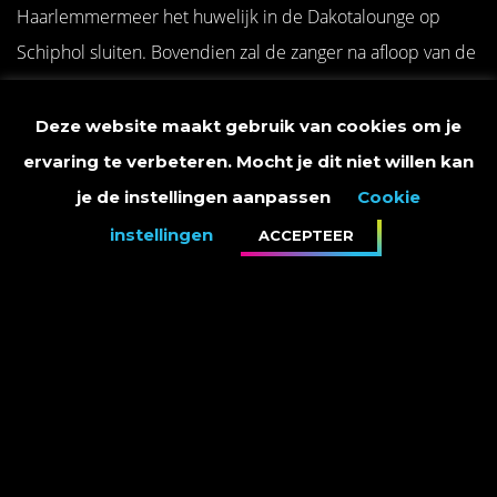
Haarlemmermeer het huwelijk in de Dakotalounge op
Schiphol sluiten. Bovendien zal de zanger na afloop van de
ceremonie het bruidspaar toezingen. Na de
huwelijksplechtigheid, waarvoor het gelukkige paar maar
Deze website maakt gebruik van cookies om je
liefst 101 gasten mag uitnodigen, stappen zij direct op het
ervaring te verbeteren. Mocht je dit niet willen kan
vliegtuig voor een droomreis naar het prachtige eiland
je de instellingen aanpassen
Cookie
Mauritius.
instellingen
ACCEPTEER
Daniëlle Compen en Paul van Poppel:
”We wilden al heel
lang trouwen maar het kwam er steeds niet van. Twee jaar
geleden kregen we een nieuw huis en kort daarna werd ons
dochtertje geboren. De Sky Radio Droombruiloft met Marco
Borsato was een kans uit duizenden! Nu kunnen we eindelijk
trouwen wat we al zo lang wilden. Echt helemaal te gek.