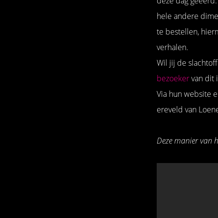
deze dag geëerd. 
hele andere dimen
te bestellen, hie
verhalen.
Wil jij de slacht
bezoeker
van dit
Via hun website e
ereveld van Loene
Deze manier van h