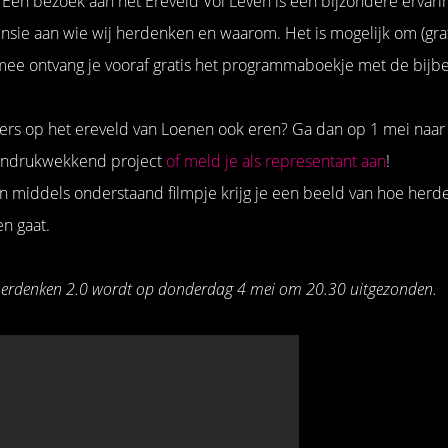
Een bezoek aan het Ereveld Vol Leven is een bijzondere ervari
sie aan wie wij herdenken en waarom. Het is mogelijk om (grat
rmee ontvang je vooraf gratis het programmaboekje met de bij
offers op het ereveld van Loenen ook eren? Ga dan op 1 mei naar
 indrukwekkend project
of meld je als representant aan
!
n middels onderstaand filmpje krijg je een beeld van hoe herd
n gaat.
erdenken 2.0 wordt op donderdag 4 mei om 20.30 uitgezonden.