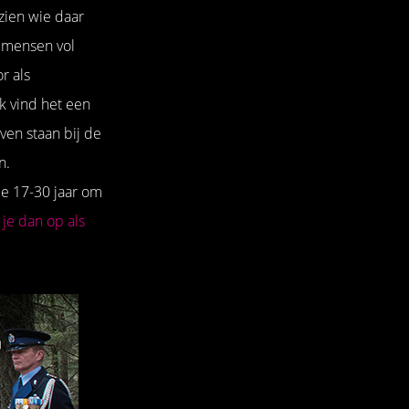
 zien wie daar
e mensen vol
r als
Ik vind het een
ven staan bij de
n.
de 17-30 jaar om
 je dan op als