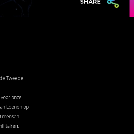
SHARE
n de Tweede
 voor onze
 van Loenen op
00 mensen
ilitairen.