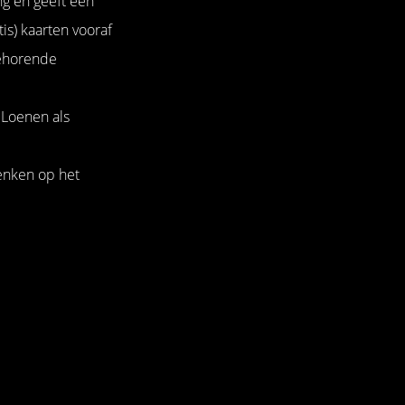
ng en geeft een
is) kaarten vooraf
behorende
 Loenen als
enken op het