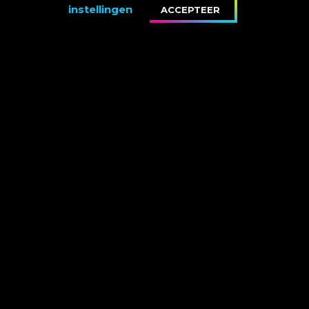
instellingen
ACCEPTEER
met de Kerst geen verplichtingen. We gaan heerlijk eten, er
liggen een paar cadeautjes onder de kerstboom, het huis
is gezellig versierd en buiten is het nog prachtig wit. Alle
elementen voor een gezellige en knusse Kerst zijn
aanwezig en reken maar dat ik van al die elementen ga
genieten de komende dagen!
Uiteraard wil ik jullie voor de komende dagen heel veel
gezelligheid en warmte toewensen. Geniet van de
kerstdagen maar geniet bovenal van elkaar!
Groetjes,
Marco