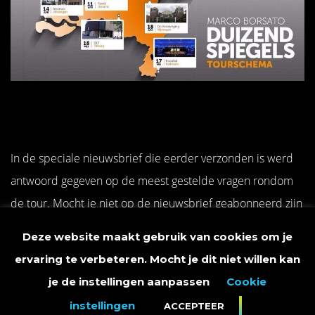
In de speciale nieuwsbrief die eerder verzonden is werd
antwoord gegeven op de meest gestelde vragen rondom
de tour. Mocht je niet op de nieuwsbrief geabonneerd zijn
dan kun je hem
hier
nalezen!
Deze website maakt gebruik van cookies om je
ervaring te verbeteren. Mocht je dit niet willen kan
Wil je in het vervolg ook op de hoogte blijven van al het
je de instellingen aanpassen
Cookie
nieuws rondom mij dan kun je je
via deze link
aanmelden
instellingen
ACCEPTEER