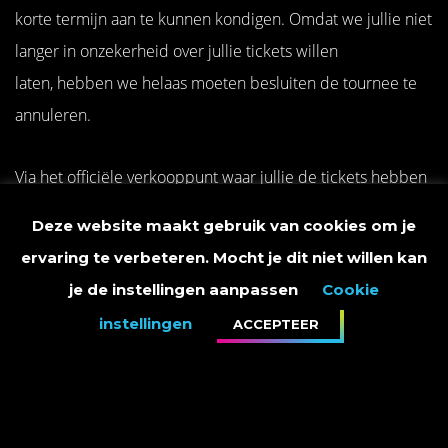
korte termijn aan te kunnen kondigen. Omdat we jullie niet
langer in onzekerheid over jullie tickets willen
laten, hebben we helaas moeten besluiten de tournee te
annuleren.
Via het officiële verkooppunt waar jullie de tickets hebben
gekocht, zullen jullie een mail ontvangen met informatie
Deze website maakt gebruik van cookies om je
over de restitutie van je ticket. Deze mail kun je een dezer
ervaring te verbeteren. Mocht je dit niet willen kan
dagen verwachten. Je hoeft hier verder dus niets voor te
je de instellingen aanpassen
Cookie
doen.
instellingen
ACCEPTEER
Met vriendelijke groet,
Management Marco Borsato