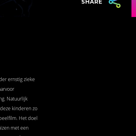
SHARE
er ernstig zieke
aarvoor
g. Natuurlijk
r deze kinderen zo
eelfilm. Het doel
huizen met een