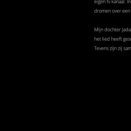
eigen tv kanaal. 
dromen over een m
Mijn dochter Jada
het lied heeft ge
Tevens zijn zij s