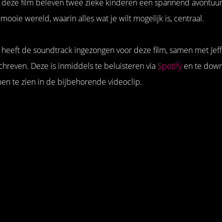
In deze film beleven twee zieke kinderen een spannend avontuur
ooie wereld, waarin alles wat je wilt mogelijk is, centraal.
 heeft de soundtrack ingezongen voor deze film, samen met Jeff
schreven. Deze is inmiddels te beluisteren via
Spotify
en te down
amen te zien in de bijbehorende videoclip.