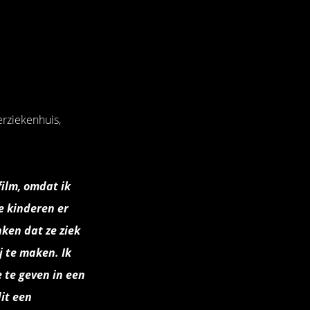
rziekenhuis,
film, omdat ik
e kinderen er
ken dat ze ziek
j te maken. Ik
 te geven in een
it een