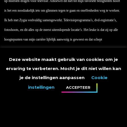
up moesten dragen voor televisie. Alhoewel dit niet tot mijn favoriete bezigheden hoort
is het een noodzakelijk iets om glimmen tegen te gaan en oneffenheden weg te werken.
Ik heb met Zygia veelvuldig samengewerkt. Televisieprogramma’s, dvd-registratie’s,
fotoshoots, en dit alles op de meest uiteenlopende locatie’s. Het leuke is dat zij op alle
hoogtepunten van mijn carrière lijfelijk aanwezig is geweest en dat schept
vanzelfsprekend een band. Zygia is niet alleen goed in wat ze doet, ze is een heerlijk
Deze website maakt gebruik van cookies om je
mens om in je crew te hebben.
ervaring te verbeteren. Mocht je dit niet willen kan
je de instellingen aanpassen
Cookie
instellingen
ACCEPTEER
Danie is één van de top stylistes van Nederland die veel bekende persoonlijkheden
voorziet van de juiste kleding en schoeisel. Ik heb door mijn drukke werkzaamheden te