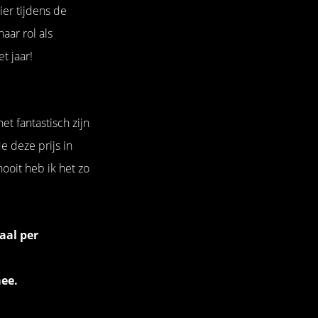
ier tijdens de
ar rol als
t jaar!
et fantastisch zijn
 deze prijs in
ooit heb ik het zo
aal per
mee.