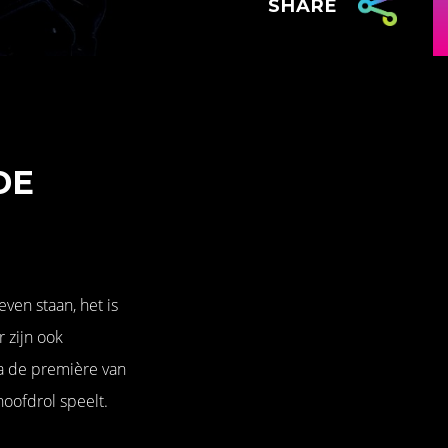
SHARE
DE
even staan, het is
r zijn ook
na de première van
oofdrol speelt.