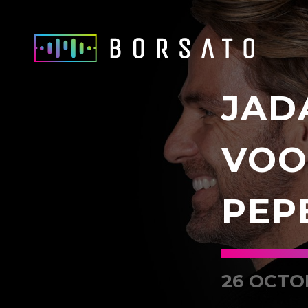
JAD
VOO
PEP
26 OCTO