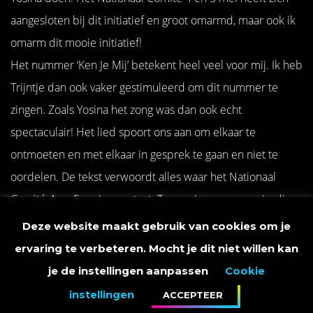
aangesloten bij dit initiatief en groot omarmd, maar ook ik
omarm dit mooie initiatief!
Het nummer ‘Ken Je Mij’ betekent heel veel voor mij. Ik heb
Trijntje dan ook vaker gestimuleerd om dit nummer te
zingen. Zoals Yosina het zong was dan ook echt
spectaculair! Het lied spoort ons aan om elkaar te
ontmoeten en met elkaar in gesprek te gaan en niet te
oordelen. De tekst verwoordt alles waar het Nationaal
Comité 4 en 5 mei voor staat. Tevens is er een mooie clip
opgenomen van dit prachtige nummer en heeft Trijntje
Deze website maakt gebruik van cookies om je
Yosina uitgenodigd om dit liedje te gaan zingen tijdens een
ervaring te verbeteren. Mocht je dit niet willen kan
concert van haar.
je de instellingen aanpassen
Cookie
instellingen
ACCEPTEER
Dit nummer en de muzikale boodschap ervan wordt