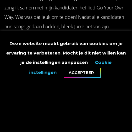
zong ik samen met mijn kandidaten het lied Go Your Own
Way. Wat was dát leuk om te doen! Nadat alle kandidaten
hun songs gedaan hadden, bleek Jurre het van zijn
medekandidaat Silvana te hebben gewonnen. In Team
Deze website maakt gebruik van cookies om je
Nick & Simon zong Irene Joep uit de competitie en Laura
ervaring te verbeteren. Mocht je dit niet willen kan
zong zo spectaculair dat ze met 61% van de stemmen
je de instellingen aanpassen
Cookie
Queen-fan Jesse naar huis zong. Wat was ik overigens blij
instellingen
ACCEPTEER
dat ik dit keer niet hoefde te kiezen, want wat zong Jesse
goed en wat deed hij het overtuigend! Maar het publiek
wilde meer horen van Laura, dat bleek al snel. De drie
kandidaten die nog over waren mochten toen alle drie hun
single ten gehore brengen. Jurre zong zijn single Misery.
Irene zong I Wanna Dance With Somebody en Laura sloot
de laatste ronde af met haar vertolking van Edge Of Glory