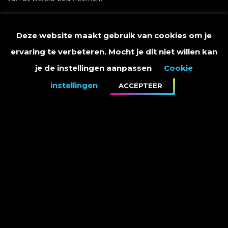
De keuze is: dat ik nog een jaar langer over mijn reis doe.
Deze website maakt gebruik van cookies om je
ervaring te verbeteren. Mocht je dit niet willen kan
Een heeeeel jaar pf. Nog veel langer alleen pfff..
je de instellingen aanpassen
Cookie
instellingen
ACCEPTEER
Financieel kan dat omdat ik van maiskolven leef en meestal
wild kampeer. En omdat ik geen volgwagen meer heb, met
vier man.
Ik deed een jaar over 16.000km, en heb er nog 12.000 te
gaan hier in Afrika.
Als ik nog een jaar onderweg blijf, haast ik me niet door al
die landen heen. En heb ik tijd om geld in te zamelen voor