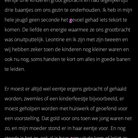
drie baantjes om ons gezin te onderhouden. Ik heb in mijn
hele jeugd geen seconde het
g
evoel gehad iets tekort te
komen. De liefde en energie waarmee ze ons grootbracht
was onuitputtelijk. Leontine en ik zijn met zijn tweeën en
wij hebben zeker toen de kinderen nog kleiner waren en
ook nu nog, soms handen te kort om alles in goede banen
te leiden.
Er moest er altijd wel eentje ergens gebracht of gehaald
worden, zwemles of een kinderfeestje bijvoorbeeld, er
moest geholpen worden met huiswerk of geoefend voor
een voorstelling. Dat gold voor ons toen we jong waren net
zo, en mijn moeder stond er in haar eentje voor. En nog
steeds is het zo, ook al is haar
a
rm uit de kom of krijgt ze