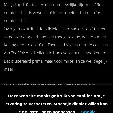
Mega Top 100 staat en daarmee tegelijkertijd mijn 19e
nummer 1 hit is geworden! In de Top 40 is het mijn 16e
nummer 1 hit.
Overigens wordt in de officiele lijsten van de Top 100 een
samenwerkingsverband niet meegerekend, waardoor het
Koningslied en ook ‘One Thousand Voices’ met de coaches
van The Voice of Holland in hun overzicht niet voorkomen.
Dat is uiteraard prima, maar voor mij tellen ze wel degelijk
mee!
Muziek maakt iets in mensen los. Soms zet het in je
beweging, helpt het je ontladen, vaak biedt het troost of
Deze website maakt gebruik van cookies om je
steun. Ik ben blij dat dat niet alleen bij mij maar bij heel
ervaring te verbeteren. Mocht je dit niet willen kan
veel mensen gebeurt! Het blijft bijzonder dat de
je de instellingen aanpassen
Cookie