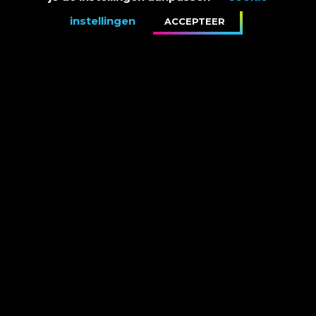
interpretatie van één, duizenden reflecties voortbrengt.
instellingen
ACCEPTEER
Mijn muziek heeft veel stromingen doorstaan en met deze
single gooi ik mijn anker uit in het hier en nu.
Ik ben heel trots, heel blij!
Wil je weten waar je #Muziek nu allemaal precies kunt
aanschaffen of wil je de tekstclip zien die we bij #Muziek
hebben gemaakt dan kun je dat
hier
teruglezen.
Groetjes,
Marco