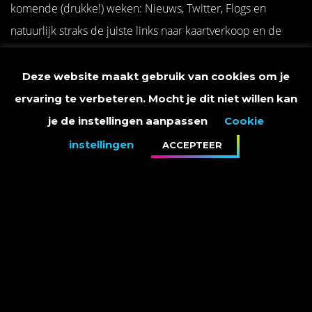
komende (drukke!) weken: Nieuws, Twitter, Flogs en
natuurlijk straks de juiste links naar kaartverkoop en de
nieuwe muziek. En meld je ook vooral aan voor de
nieuwsbrief, dan mis je helemaal niets meer.
Deze website maakt gebruik van cookies om je
ervaring te verbeteren. Mocht je dit niet willen kan
Wil je nou altijd als eerste kaarten kunnen kopen, en
je de instellingen aanpassen
Cookie
andere extra’s ontvangen, word dan ook lid van de fanclub.
instellingen
ACCEPTEER
Klik hier voor meer info
.
Groetjes,
Marco