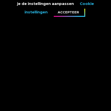
je de instellingen aanpassen
Cookie
instellingen
ACCEPTEER
Bart en Koen verloren aan het eind van het programma nog
hun ‘weelderige’ haardos. Zij hadden eerder verklaard dat
als de opbrengst boven de 38 miljoen euro zou uitkomen