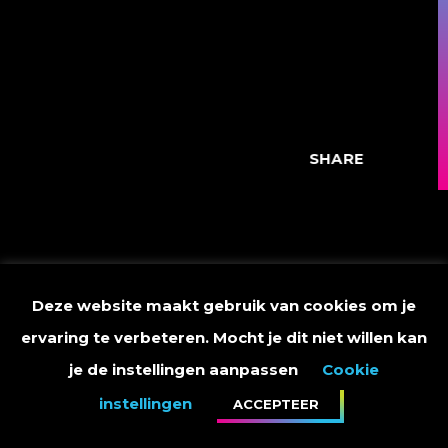
SHARE
Deze website maakt gebruik van cookies om je
OP 1 IN DE 100%NL
ervaring te verbeteren. Mocht je dit niet willen kan
ALBUM TOP 100!
je de instellingen aanpassen
Cookie
instellingen
ACCEPTEER
Vandaag hoorde ik dat mijn album
De Waarheid
op de