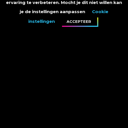
ervaring te verbeteren. Mocht je dit niet willen kan
je de instellingen aanpassen
Cookie
instellingen
ACCEPTEER
Baukje, Myron en Cyanne streden met ‘Mama’ tegen elkaar.
Baukje is enorm gegroeid en stond er met flair. Hetzelfde
geldt voor Myron, ik ben erg onder de indruk van haar. Wie
ook een mooie prestatie leverde is Cyanne, ze ontspande
steeds meer. Heel imposante battle!
‘You’ll Be In My Heart’ zal nooit meer hetzelfde klinken
nadat Emma, Jazz en Anne deze song zongen. Emma deed
het zo goed en moet vooral deze groei vasthouden, als Jazz