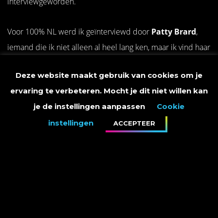
interviewgeworden.
Voor 100% NL werd ik geïnterviewd door
Patty Brard
,
iemand die ik niet alleen al heel lang ken, maar ik vind haar
tevens een fantastisch mens. Patty is enorm grappig, ze is
Deze website maakt gebruik van cookies om je
iemand die alles uit het leven weet te halen én iemand
ervaring te verbeteren. Mocht je dit niet willen kan
met erg veel veerkracht, die de diepste dalen in haar leven
je de instellingen aanpassen
Cookie
heeft weten te overwinnen.
instellingen
ACCEPTEER
Met haar had ik een heel bijzonder en openhartig gesprek
over de tegenslagen in ons leven, maar natuurlijk hebben
we het ook over de bijzondere mensen in ons leven gehad
zoals mijn Leontine en haar Antoine.
Aan de hand van stukjes van songteksten van