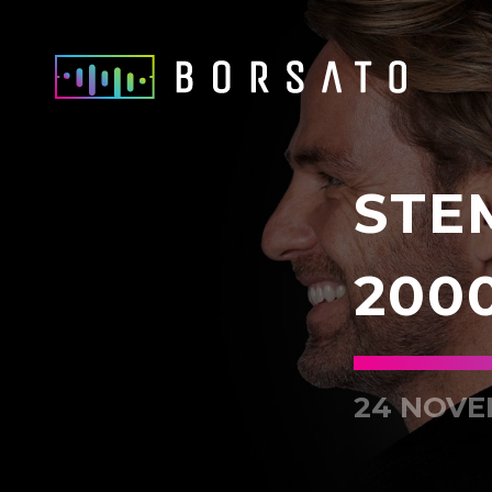
STE
2000
24 NOVE