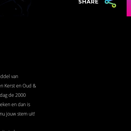
SHARE
iddel van
n Kerst en Oud &
 dag de 2000
weken en dan is
 nu jouw stem uit!