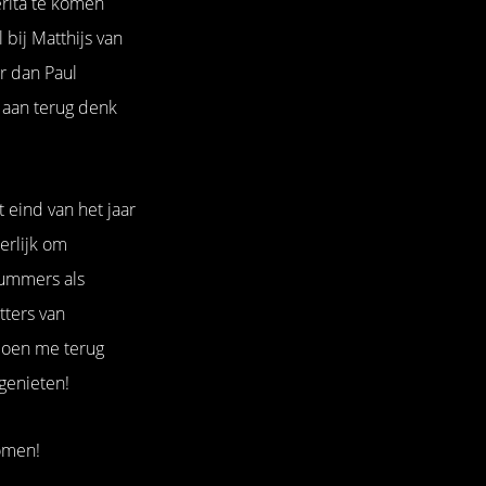
erita te komen
 bij Matthijs van
r dan Paul
r aan terug denk
 eind van het jaar
eerlijk om
Nummers als
ters van
doen me terug
genieten!
komen!