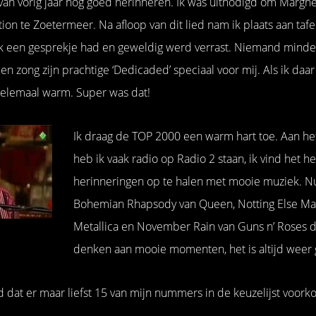
t van vorig jaar nog goed herinneren. Ik was uitnodigd om Margh
on te Zoetermeer. Na afloop van dit lied nam ik plaats aan tafel
k een gesprekje had en geweldig werd verrast. Niemand minde
n zong zijn prachtige ‘Dedicaded’ speciaal voor mij. Als ik daa
 helemaal warm. Super was dat!
Ik draag de TOP 2000 een warm hart toe. Aan het
heb ik vaak radio op Radio 2 staan, ik vind het h
herinneringen op te halen met mooie muziek. 
Bohemian Rhapsody van Queen, Notting Else Mat
Metallica en November Rain van Guns n’ Roses 
denken aan mooie momenten, het is altijd weer 
d dat er maar liefst 15 van mijn nummers in de keuzelijst voor