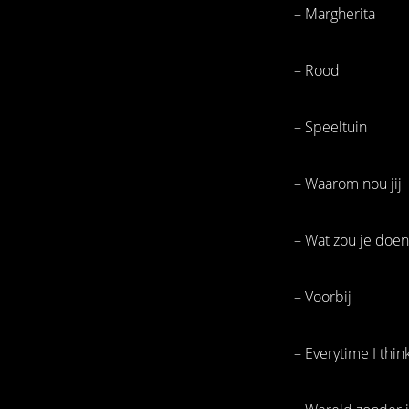
– Margherita
– Rood
– Speeltuin
– Waarom nou jij
– Wat zou je doen
– Voorbij
– Everytime I thin