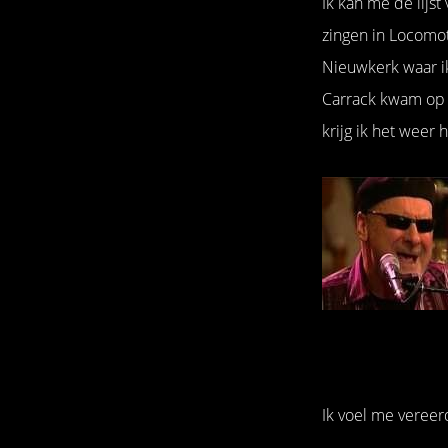
Ik kan me de lijs
zingen in Locomoti
Nieuwkerk waar i
Carrack kwam op e
krijg ik het weer
Ik voel me vereer