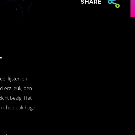
SHARE
L
eel lijsten en
jd erg leuk, ben
icht bezig. Het
n ik heb ook hoge