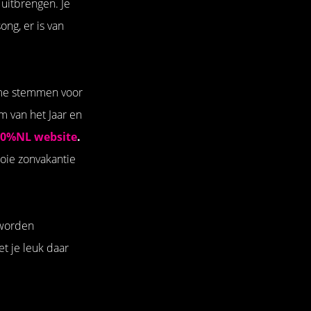
 uitbrengen. Je
ong, er is van
 me stemmen voor
m van het Jaar en
00%NL website
.
oie zonvakantie
 worden
t je leuk daar