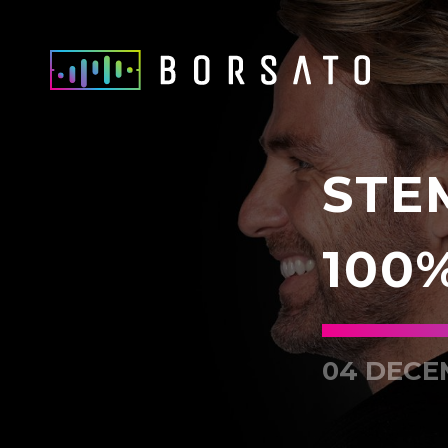
STE
100
04 DECE