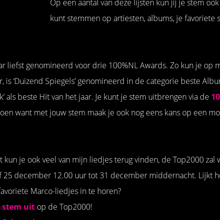
Op een aantal van deze lijsten kun jij je stem ook
kunt stemmen op artiesten, albums, je favoriete s
!
maar liefst genomineerd voor drie 100%NL Awards. Zo kun je op
ar, is ‘Duizend Spiegels’ genomineerd in de categorie beste Albu
k’ als beste Hit van het jaar. Je kunt je stem uitbrengen via de
1
 doen want met jouw stem maak je ook nog eens kans op een mo
st kun je ook veel van mijn liedjes terug vinden, de Top2000 zal
 25 december 12.00 uur tot 31 december middernacht. Lijkt he
favoriete Marco-liedjes in te horen?
 stem uit
op de Top2000!