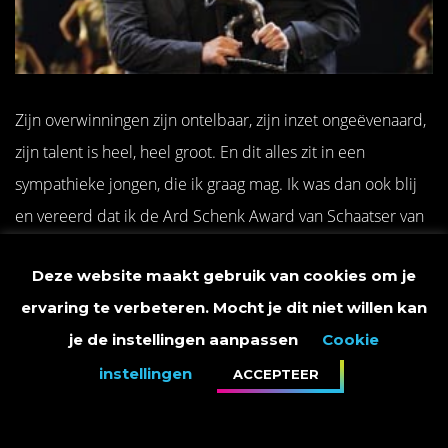
Zijn overwinningen zijn ontelbaar, zijn inzet ongeëvenaard,
zijn talent is heel, heel groot. En dit alles zit in een
sympathieke jongen, die ik graag mag. Ik was dan ook blij
en vereerd dat ik de Ard Schenk Award van Schaatser van
het Jaar aan hem mocht uitreiken.
Deze website maakt gebruik van cookies om je
ervaring te verbeteren. Mocht je dit niet willen kan
Hij was zichtbaar opgetogen met zijn prijs, en ook dat hij
je de instellingen aanpassen
Cookie
hem uit mijn handen kreeg. Vorig jaar kreeg ik uit zijn
handen een 3FM Award uitgereikt, en ik weet ook nog hoe
instellingen
ACCEPTEER
ik daarvan onder de indruk was.
Sven Kramer, wauw!
Leuk
dat hij dat net zo voelt bij mij!