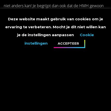
niet anders kan! Je begrijpt dan ook dat de HMH gewoon
nokvol zat, want Trijntje missen was geen optie!
Deze website maakt gebruik van cookies om je
ervaring te verbeteren. Mocht je dit niet willen kan
Trijntje trakteerde de bezoekers op een prachtig duet met
je de instellingen aanpassen
Cookie
Raul, maar ook met Paskal van Bløf zong ze het
instellingen
ACCEPTEER
schitterende ‘Kiss from a