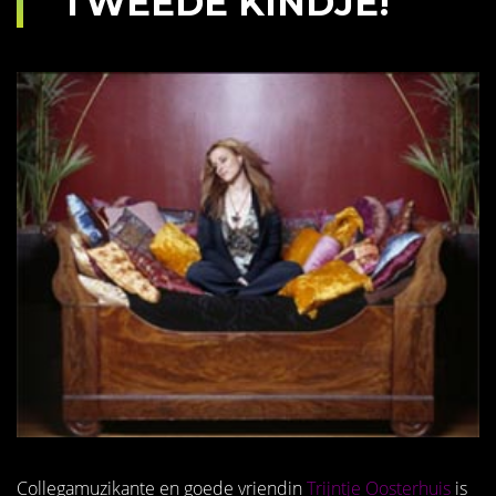
TWEEDE KINDJE!
Collegamuzikante en goede vriendin
Trijntje Oosterhuis
is