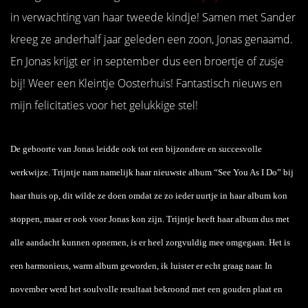
in verwachting van haar tweede kindje! Samen met Sander
kreeg ze anderhalf jaar geleden een zoon, Jonas genaamd.
En Jonas krijgt er in september dus een broertje of zusje
bij! Weer een Kleintje Oosterhuis! Fantastisch nieuws en
mijn felicitaties voor het gelukkige stel!
De geboorte van Jonas leidde ook tot een bijzondere en succesvolle
werkwijze. Trijntje nam namelijk haar nieuwste album “See You As I Do” bij
haar thuis op, dit wilde ze doen omdat ze zo ieder uurtje in haar album kon
stoppen, maar er ook voor Jonas kon zijn. Trijntje heeft haar album dus met
alle aandacht kunnen opnemen, is er heel zorgvuldig mee omgegaan. Het is
een harmonieus, warm album geworden, ik luister er echt graag naar. In
november werd het soulvolle resultaat bekroond met een gouden plaat en