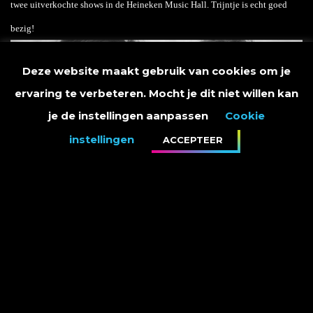
twee uitverkochte shows in de Heineken Music Hall. Trijntje is echt goed
bezig!
Deze website maakt gebruik van cookies om je
ervaring te verbeteren. Mocht je dit niet willen kan
je de instellingen aanpassen
Cookie
instellingen
ACCEPTEER
De theatertour rond ‘See You As I Do’ gaat uiteraard gewoon door. Trijntje is
nu drie maanden zwanger en voelt zich uitstekend. De tour ging dinsdag 21