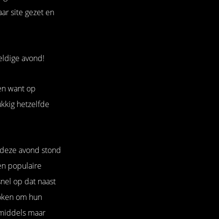
ar site gezet en
eldige avond!
een want op
ukkig hetzelfde
 deze avond stond
en populaire
nel op dat naast
token om hun
nmiddels maar