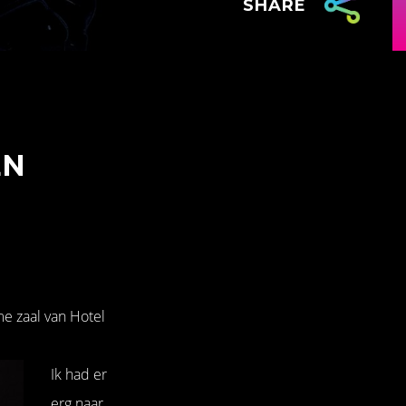
SHARE
EN
me zaal van Hotel
Ik had er
erg naar