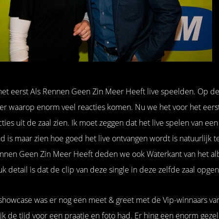
et eerst Als Rennen Geen Zin Meer Heeft live speelden. Op de 
er waarop enorm veel reacties komen. Nu we het voor het eerst
ties uit de zaal zien. Ik moet zeggen dat het live spelen van een
d is maar zien hoe goed het live ontvangen wordt is natuurlijk t
Rennen Geen Zin Meer Heeft deden we ook Waterkant van het 
k detail is dat de clip van deze single in deze zelfde zaal opge
 showcase was er nog een meet & greet met de Vip-winnaars va
ijk de tijd voor een praatje en foto had. Er hing een enorm gezel