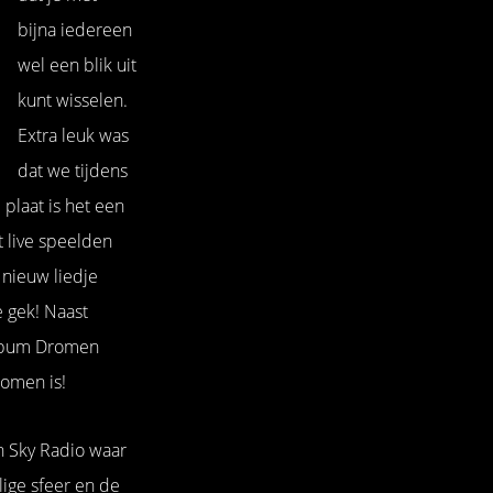
bijna iedereen
wel een blik uit
kunt wisselen.
Extra leuk was
dat we tijdens
plaat is het een
 live speelden
 nieuw liedje
e gek! Naast
album Dromen
nomen is!
n Sky Radio waar
lige sfeer en de