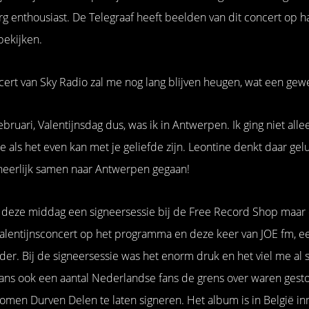
g enthousiast. De Telegraaf heeft beelden van dit concert op ha
bekijken.
cert van Sky Radio zal me nog lang blijven heugen, wat een gew
ruari, Valentijnsdag dus, was ik in Antwerpen. Ik ging niet all
je als het even kan met je geliefde zijn. Leontine denkt daar gel
 heerlijk samen naar Antwerpen gegaan!
ik deze middag een signeersessie bij de Free Record Shop maar
alentijnsconcert op het programma en deze keer van JOE fm, e
er. Bij de signeersessie was het enorm druk en het viel me al s
fans ook een aantal Nederlandse fans de grens over waren ges
men Durven Delen te laten signeren. Het album is in België i