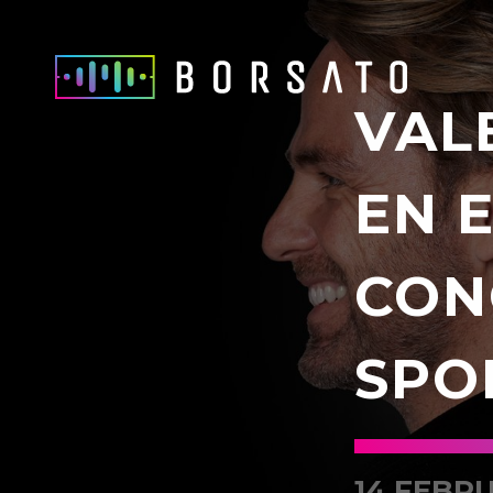
VAL
EN 
CON
SPO
14 FEBRU