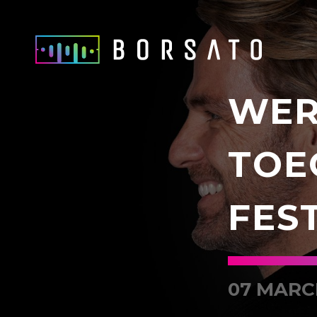
WER
TOE
FES
07 MARC