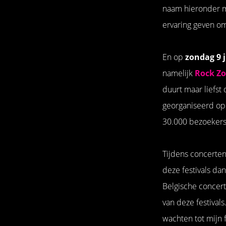
naam hieronder m
ervaring geven om
En op
zondag 9 j
namelijk
Rock Zo
duurt maar liefst 
georganiseerd op 
30.000 bezoekers 
Tijdens concerten
deze festivals da
Belgische concer
van deze festival
wachten tot mijn 