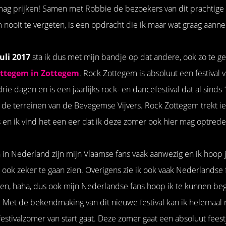
ag prijken! Samen met Robbie de bezoekers van dit prachtige f
 nooit te vergeten, is een opdracht die ik maar wat graag aan
uli 2017
sta ik dus met mijn bandje op dat andere, ook zo te gek
ttegem in Zottegem
. Rock Zottegem is absoluut een festival 
drie dagen en is een jaarlijks rock- en dancefestival dat al sind
de terreinen van de Bevegemse Vijvers. Rock Zottegem trekt ied
en ik vind het een eer dat ik deze zomer ook hier mag optrede
 in Nederland zijn mijn Vlaamse fans vaak aanwezig en ik hoop j
n ook zeker te gaan zien. Overigens zie ik ook vaak Nederlandse 
ten, haha, dus ook mijn Nederlandse fans hoop ik te kunnen be
s. Met de bekendmaking van dit nieuwe festival kan ik helemaal
festivalzomer van start gaat. Deze zomer gaat een absoluut fees