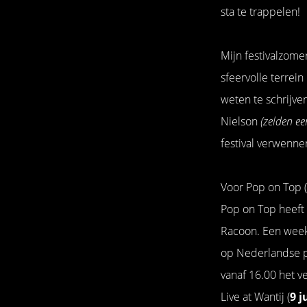
sta te trappelen!
Mijn festivalzome
sfeervolle terrei
weten te schrijve
Nielson
(zelden ee
festival verwenne
Voor Pop on Top (
Pop on Top heeft
Racoon. Een weeke
op Nederlandse po
vanaf 16.00 het v
Live at Wantij (
9 j