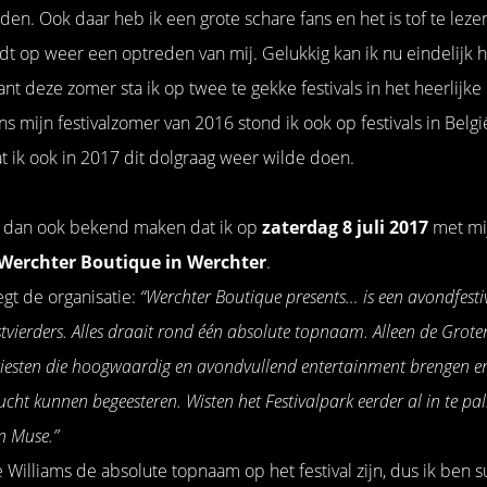
en. Ook daar heb ik een grote schare fans en het is tof te lezen
t op weer een optreden van mij. Gelukkig kan ik nu eindelijk 
 deze zomer sta ik op twee te gekke festivals in het heerlijke
s mijn festivalzomer van 2016 stond ik ook op festivals in Belgi
t ik ook in 2017 dit dolgraag weer wilde doen.
k dan ook bekend maken dat ik op
zaterdag 8 juli 2017
met mij
Werchter Boutique in Werchter
.
egt de organisatie:
“Werchter Boutique presents… is een avondfesti
estvierders. Alles draait rond één absolute topnaam. Alleen de Gro
tiesten die hoogwaardig en avondvullend entertainment brengen en
cht kunnen begeesteren. Wisten het Festivalpark eerder al in te 
en Muse.”
e Williams de absolute topnaam op het festival zijn, dus ik ben s