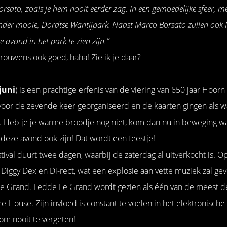
orsato, zoals je hem nooit eerder zag. In een gemoedelijke sfeer, me
onder mooie, Dordtse Wantijpark. Naast Marco Borsato zullen ook 
 avond in het park te zien zijn.”
 trouwens ook goed, haha! Zie ik je daar?
juni
) is een prachtige erfenis van de viering van 650 jaar Hoorn
voor de zevende keer georganiseerd en de kaarten gingen als 
. Heb je je warme broodje nog niet, kom dan nu in beweging w
r deze avond ook zijn! Dat wordt een feestje!
tival duurt twee dagen, waarbij de zaterdag al uitverkocht is. O
Diggy Dex en Di-rect, wat een explosie aan vette muziek zal geve
le Grand. Fedde Le Grand wordt gezien als één van de meest d
re House. Zijn invloed is constant te voelen in het elektronische
om nooit te vergeten!