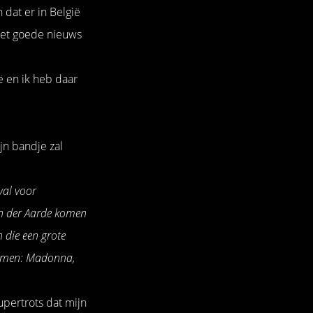
 dat er in België
het goede nieuws
ë en ik heb daar
n bandje zal
val voor
ten der Aarde komen
 die een grote
palmen: Madonna,
upertrots dat mijn