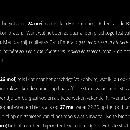
r begint al op
24 mei
, namelijk in Hellendoorn, Onder aan de Be
n kon praten… Want wat hebben ze daar al een prachtoge festiv
n. Met o.a. mijn collega’s Caro Emerald
(een fenomeen in binnen- 
n carrière zo’n enorme vlucht zien maken én terecht)
mag ik de bez
n!
26 mei
) reis ik af naar het prachtige Valkenburg, wat ik jou ook
 indrukwekkende namen op haar affiche staan, waaronder Miss
ndje Limburg zal voelen als twee weken vakantie! Nirwana Live 
partiesten en hier sta ik op
27 me
i vanaf 22.30 op het podium
eld al op en genieten van al het moois wat Nirwana Live te biede
uni
) belooft ook heel bijzonder te worden. Op de website staat d