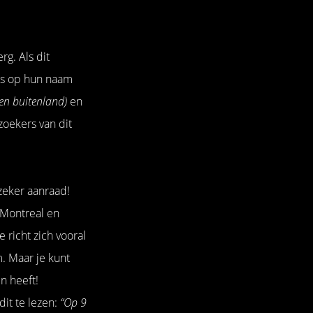
rg. Als dit
als op hun naam
en buitenland)
en
oekers van dit
 zeker aanraad!
 Montreal en
richt zich vooral
. Maar je kunt
n heeft!
it te lezen:
“Op 9