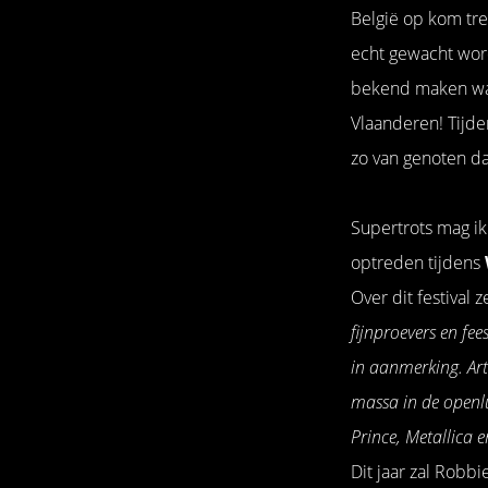
België op kom tred
echt gewacht word
bekend maken want
Vlaanderen! Tijden
zo van genoten da
Supertrots mag i
optreden tijdens
Over dit festival z
fijnproevers en fe
in aanmerking. Ar
massa in de openlu
Prince, Metallica 
Dit jaar zal Robbi