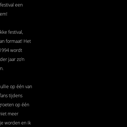
estival een
neem!
ke festival,
van formaat! Het
s 1994 wordt
er jaar zo’n
n.
ullie op één van
fans tijdens
groeten op één
 niet meer
tje worden en ik