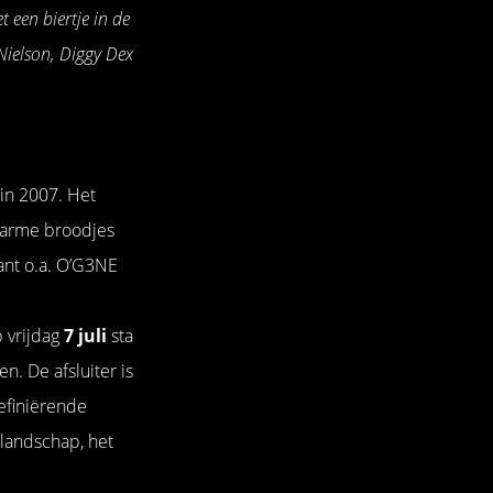
t een biertje in de
Nielson, Diggy Dex
 in 2007. Het
warme broodjes
ant o.a. O’G3NE
p vrijdag
7 juli
sta
n. De afsluiter is
efiniërende
 landschap, het