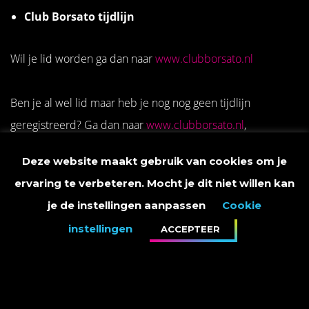
Club Borsato tijdlijn
Wil je lid worden ga dan naar
www.clubborsato.nl
Ben je al wel lid maar heb je nog nog geen tijdlijn
geregistreerd? Ga dan naar
www.clubborsato.nl
,
registreren kan door
Deze website maakt gebruik van cookies om je
daar je mailadres waarmee je bekend bent in te vullen.
ervaring te verbeteren. Mocht je dit niet willen kan
je de instellingen aanpassen
Cookie
Hoe zeg ik mijn lidmaatschap op?
instellingen
ACCEPTEER
Je kunt je lidmaatschap van Club borsato opzeggen door
een mailtje te sturen aan info@clubborsato.nl
Beschik je niet over internet stuur dan een briefje aan: