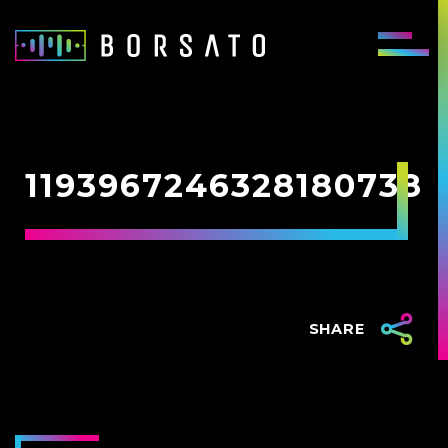
1193967246328180738
SHARE