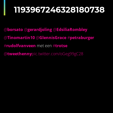
1193967246328180738
@
borsato
⁩ ⁦
@
gerardjoling
⁩ ⁦
@
EdsiliaRombley
@
Tinomartin10
⁩ ⁦⁦
@
GlennisGrace
⁩ ⁦
#
petraburger
#
rudolfvanveen
met een
#
trotse
@
tweethenny
pic.twitter.com/oGeg99gC28